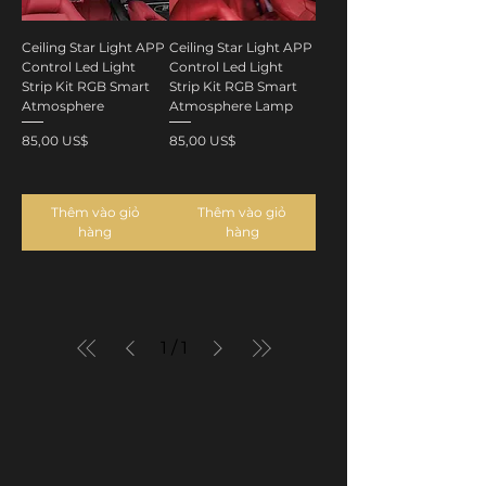
Ceiling Star Light APP
Ceiling Star Light APP
Control Led Light
Control Led Light
Strip Kit RGB Smart
Strip Kit RGB Smart
Atmosphere
Atmosphere Lamp
Giá
Giá
85,00 US$
85,00 US$
Thêm vào giỏ
Thêm vào giỏ
hàng
hàng
1
/
1