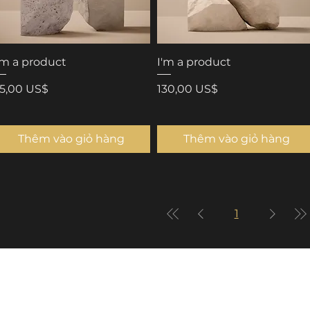
'm a product
I'm a product
iá
Giá
5,00 US$
130,00 US$
Thêm vào giỏ hàng
Thêm vào giỏ hàng
1
out US
Cardi Academy