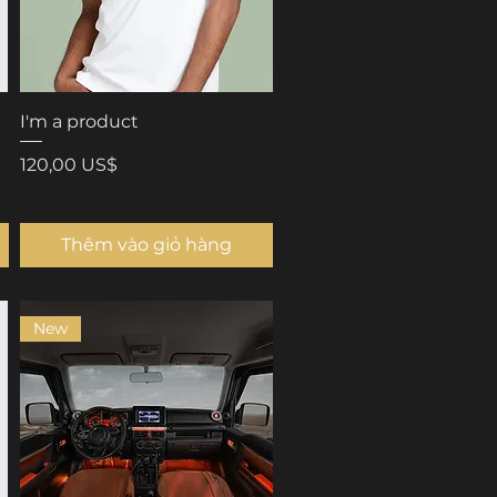
I'm a product
Giá
120,00 US$
Thêm vào giỏ hàng
New