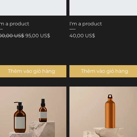
'm a product
I'm a product
iá thông thường
Giá bán rẻ
Giá
00,00 US$
95,00 US$
40,00 US$
Thêm vào giỏ hàng
Thêm vào giỏ hàng