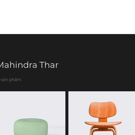
p
Anti-counterfeiting
About us
Mahindra Thar
 sản phẩm